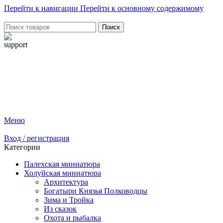
Перейти к навигации
Перейти к основному содержимому
Поиск
Меню
Вход / регистрация
Категории
Палехская миниатюра
Холуйская миниатюра
Архитектура
Богатыри Князья Полководцы
Зима и Тройка
Из сказок
Охота и рыбалка