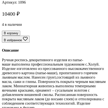
Артикул:
1096
10400
₽
4 в наличии
В корзину
В избранное
Описание
Ручная роспись декоративного изделия из папье-
маше выполнена профессиональным художником с.Холуй.
Изделие изготовлено из прессованного высококачественного
древесного картона (папье-маше), пропитанного горячим
льняным маслом. Нанесен грунт,состоящий из льняного
масла, сажи и глины. Поверхность покрыта черным масляным
лаком. Миниатюрная живопись выполнена темперными
яичными красками, орнамент – сусальным золотом с
добавлением вишневой смолы. Расписанная поверхность
покрыта масляным лаком (до восьми слоев) и отполирована с
соблюдением соответствующих технологий. Изделие
упаковано в футляр.