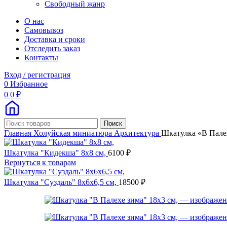
Свободный жанр
О нас
Самовывоз
Доставка и сроки
Отследить заказ
Контакты
Вход / регистрация
0
Избранное
0
0
₽
Поиск
Главная
Холуйская миниатюра
Архитектура
Шкатулка «В Палех
Шкатулка "Кидекша" 8х8 см,
6100
₽
Вернуться к товарам
Шкатулка "Суздаль" 8х6х6,5 см,
18500
₽