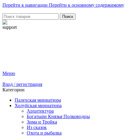
Перейти к навигации
Перейти к основному содержимому
Поиск
Меню
Вход / регистрация
Категории
Палехская миниатюра
Холуйская миниатюра
Архитектура
Богатыри Князья Полководцы
Зима и Тройка
Из сказок
Охота и рыбалка