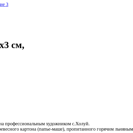
х3 см,
ена профессиональным художником с.Холуй.
евесного картона (папье-маше), пропитанного горячим льняным 