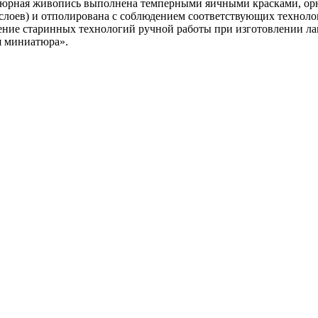
юрная живопись выполнена темперными яичными красками, орн
слоев) и отполирована с соблюдением соответствующих технолог
ение старинных технологий ручной работы при изготовлении л
я миниатюра».