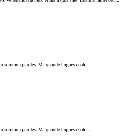
ro venenatis faucibus. Nullam quis ante. Etiam sit amet orci...
plu sommun paroles. Ma quande lingues coale...
plu sommun paroles. Ma quande lingues coale...