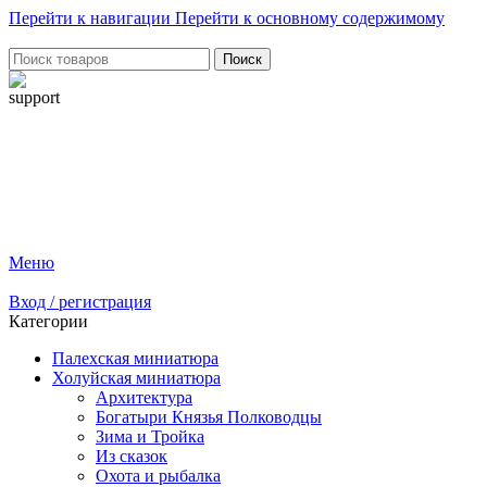
Перейти к навигации
Перейти к основному содержимому
Поиск
Меню
Вход / регистрация
Категории
Палехская миниатюра
Холуйская миниатюра
Архитектура
Богатыри Князья Полководцы
Зима и Тройка
Из сказок
Охота и рыбалка