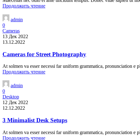
Maecenas nec odio et ante tincidunt tempus. Donec vitae sapien ut libe
Продолжить чтение
admin
0
Cameras
13 Дек 2022
13.12.2022
Cameras for Street Photography
At solmen va esser necessi far uniform grammatica, pronunciation e 
Продолжить чтение
admin
0
Desktop
12 Дек 2022
12.12.2022
3 Minimalist Desk Setups
At solmen va esser necessi far uniform grammatica, pronunciation e 
Продолжить чтение